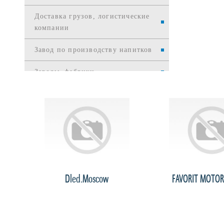
Доставка грузов, логистические
компании
Завод по производству напитков
Заводы, фабрики
Издательства
Интернет и телекоммуникации
Интернет-торговля
Информационные службы
 № 2
Dled.Moscow
FAVORIT MOTOR
Информационные технологии
Канцелярские товары