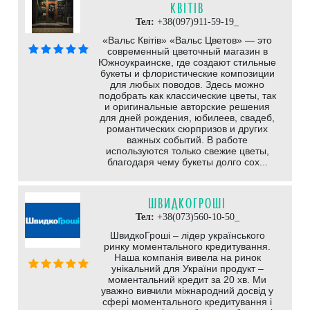
КВІТІВ
Тел:
+38(097)911-59-19_
«Вальс Квітів» «Вальс Цветов» — это
современный цветочный магазин в
Южноукраинске, где создают стильные
букеты и флористические композиции
для любых поводов. Здесь можно
подобрать как классические цветы, так
и оригинальные авторские решения
для дней рождения, юбилеев, свадеб,
романтических сюрпризов и других
важных событий. В работе
используются только свежие цветы,
благодаря чему букеты долго сох...
ШВИДКОГРОШІ
Тел:
+38(073)560-10-50_
ШвидкоГроші – лідер українського
ринку моментального кредитування.
Наша компанія вивела на ринок
унікальний для України продукт –
моментальний кредит за 20 хв. Ми
уважно вивчили міжнародний досвід у
сфері моментального кредитування і