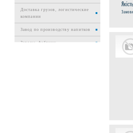
Якіст
Доставка грузов, логистические
Замовл
компании
Завод по производству напитков
Заводы, фабрики
Издательства
Интернет и телекоммуникации
Интернет-торговля
Информационные службы
Информационные технологии
Канцелярские товары