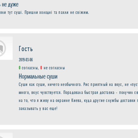
ь не дуже
яли тут суші. Пришли холодні та пахли не свіжим.
Гость
2019-03-06
0
согласны,
0
не согласны
Нормальные суши
Суши как суши, ничего необычного. Рис приятный на вкус, не «пу
много, вкус чувствуется. Порадовала быстрая доставка – получил с
на то, что я живу на окраине Киева, куда другие службы доставки 
заказывать у вас еще!