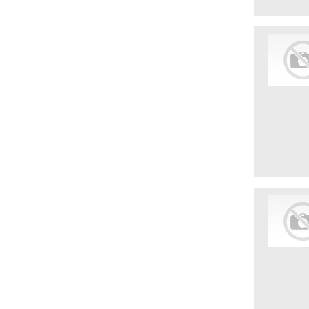
промышленность
Печать буклетов и визиток
Пищевая отрасль
Пластиковые окна и двери
Производственные компании
Производство молочной продукции
Производство пластиковых окон
Промышленные предприятия
Работа в иностранных компаниях
Рекламные агентства