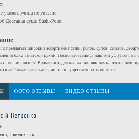
:
е указан, улица не указана,
об Доставка суши Sushi-Point
ание
oint предлагает широкий ассортимент суши, ролов, супов, салатов, десер
вления блюд азиатской кухни. Воспользовавшись нашими услугами, вы см
ыть молниеносной! Кроме того, для наших постоянных клиентов действу
ться любимыми деликатесами, но и существенно сэкономить!
ВЫ
ФОТО ОТЗЫВЫ
ВИДЕО ОТЗЫВЫ
ксій Петренко
06
асны,
0
не согласны