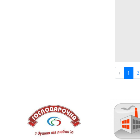
Ремонт бытовой техники
Ремонт и частное строительство
Ремонт квартир и частных домов
Ремонт компьютеров и ноутбуков
Сантехника (ремонт, монтаж)
Сельскохозяйственные предприятия
‹
1
2
Сервисное обслуживание техники
Системы отопления
Страховые агентства
Строительная отрасль
Такси