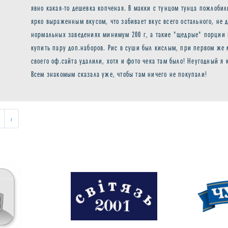
явно какая-то дешевка копченая. В макки с тунцом тунца пожлобил
ярко выраженным вкусом, что забивает вкус всего остального, не д
нормальных заведениях минимум 200 г, а такие "щедрые" порции 
купить пару доп.наборов. Рис в суши был кислым, при первом же 
своего оф.сайта удалили, хотя и фото чека там было! Неугодный я
Всем знакомым сказала уже, чтобы там ничего не покупали!
›