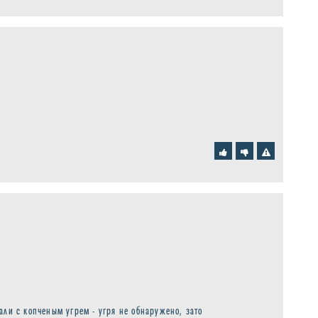
али с копченым угрем - угря не обнаружено, зато