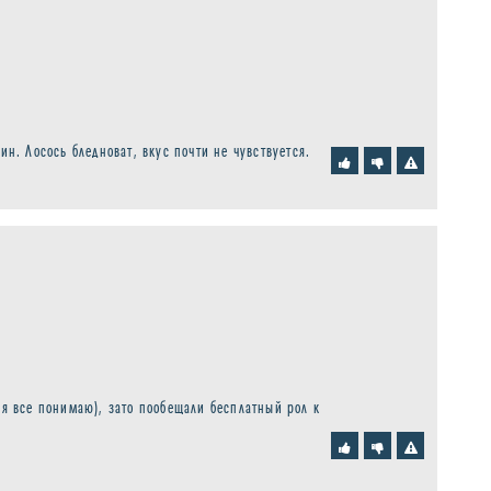
ин. Лосось бледноват, вкус почти не чувствуется.
 я все понимаю), зато пообещали бесплатный рол к