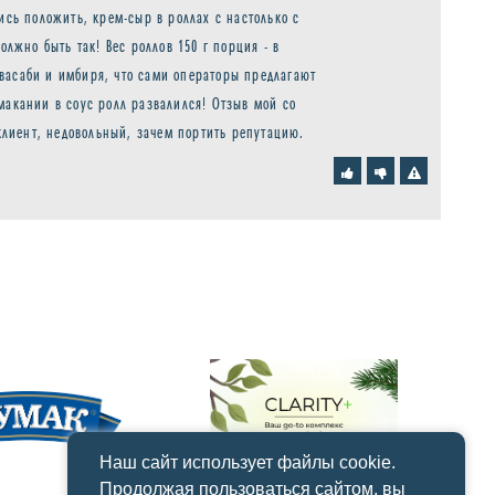
ись положить, крем-сыр в роллах с настолько с
олжно быть так! Вес роллов 150 г порция - в
васаби и имбиря, что сами операторы предлагают
макании в соус ролл развалился! Отзыв мой со
 клиент, недовольный, зачем портить репутацию.
Наш сайт использует файлы cookie.
Продолжая пользоваться сайтом, вы