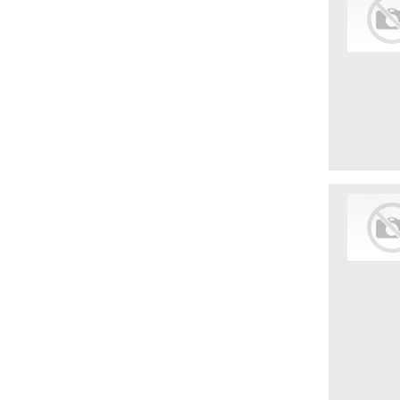
Клиники
Коммерческая деятельность
Коммунальная сфера
Косметические средства
Кредитные компании
Лизинг оборудования
Маркетинговые компании
Мебельное производство
Медицинская промышленность
Миграционные юридические
компании