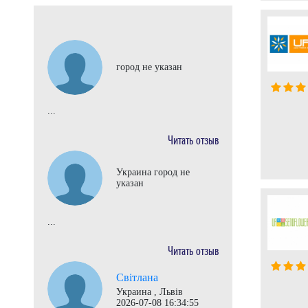
Издательства
Интернет и телекоммуникации
город не указан
Интернет-торговля
...
Информационные службы
Читать отзыв
Информационные технологии
Украина город не
Канцелярские товары
указан
Клиники
...
Коммерческая деятельность
Читать отзыв
Коммунальная сфера
Світлана
Украина , Львів
Косметические средства
2026-07-08 16:34:55