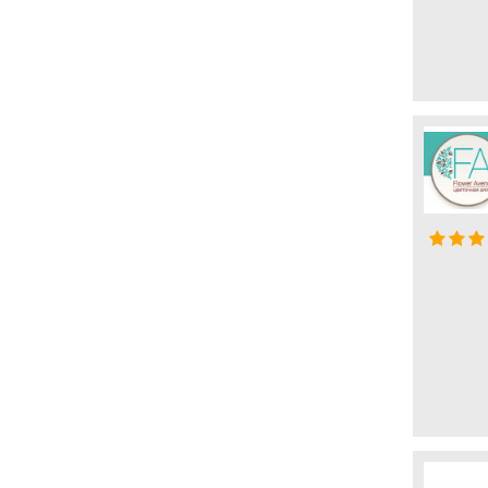
Организация праздничных
мероприятий
Отели, гостиницы
Отзывы сотрудников
Охрана объектов
Пассажирский транспорт
Перерабатывающая
промышленность
Печать буклетов и визиток
Пищевая отрасль
Пластиковые окна и двери