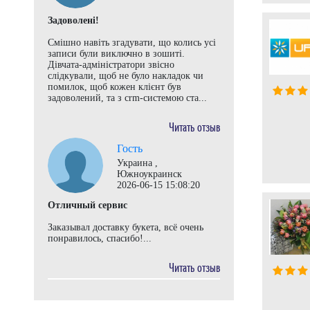
Кредитные компании
Задоволені!
Смішно навіть згадувати, що колись усі
Лизинг оборудования
записи були виключно в зошиті.
Дівчата-адміністратори звісно
слідкували, щоб не було накладок чи
Маркетинговые компании
помилок, щоб кожен клієнт був
задоволений, та з crm-системою ста...
Мебельное производство
Читать отзыв
Медицинская промышленность
Гость
Украина ,
Миграционные юридические
Южноукраинск
2026-06-15 15:08:20
компании
Отличный сервис
Монтаж оборудования
Заказывал доставку букета, всё очень
понравилось, спасибо!...
Мясоперерабатывающие фабрики
Читать отзыв
Мясопродукты, полуфабрикаты
Недвижимость (аренда, продажа)