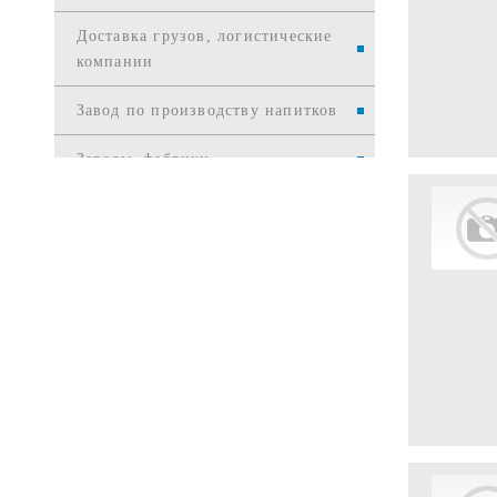
Доставка грузов, логистические
компании
Завод по производству напитков
Заводы, фабрики
Издательства
Интернет и телекоммуникации
Интернет-торговля
Информационные службы
Информационные технологии
Канцелярские товары