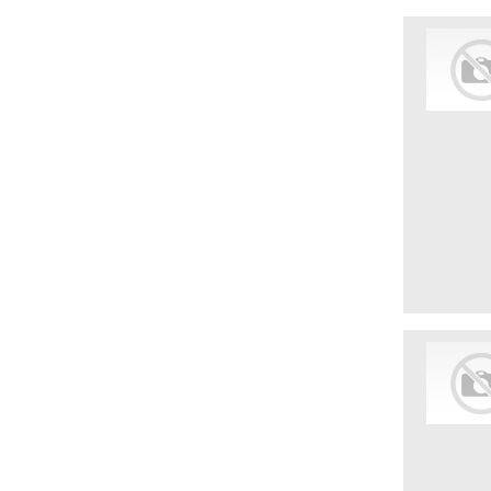
Монтаж оборудования
Мясоперерабатывающие фабрики
Мясопродукты, полуфабрикаты
Недвижимость (аренда, продажа)
Организация праздничных
мероприятий
Отели, гостиницы
Отзывы сотрудников
Охрана объектов
Пассажирский транспорт
Перерабатывающая