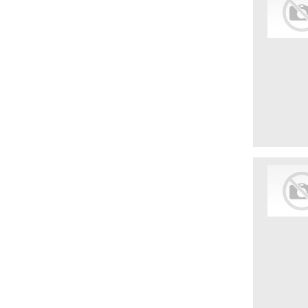
Клиники
Коммерческая деятельность
Коммунальная сфера
Косметические средства
Кредитные компании
Лизинг оборудования
Маркетинговые компании
Мебельное производство
Медицинская промышленность
Миграционные юридические
компании