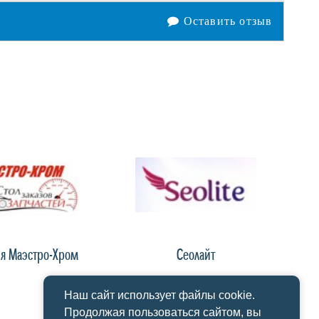
Оставить отзыв
я Маэстро-Хром
Сеолайт
Ст
Наш сайт использует файлы cookie.
Продолжая пользоваться сайтом, вы