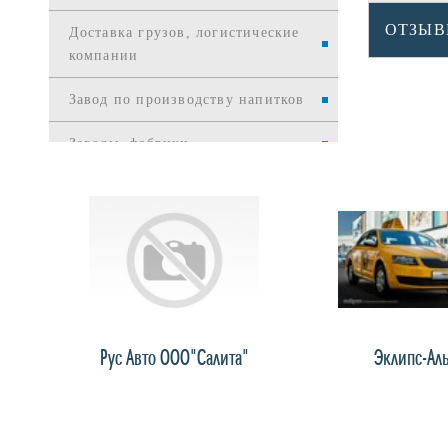
ОТЗЫ
Доставка грузов, логистические
компании
Завод по производству напитков
Заводы, фабрики
Издательства
Интернет и телекоммуникации
Интернет-торговля
Информационные службы
торс"
Рус Авто ООО"Салита"
Эклипс-Ал
Информационные технологии
Канцелярские товары