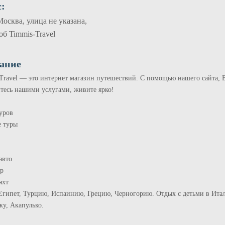
:
Москва, улица не указана,
об Timmis-Travel
ание
Travel — это интернет магазин путешествий. С помощью нашего сайта, В
тесь нашими услугами, живите ярко!
уров
 туры
авто
р
яхт
Египет, Турцию, Испаинию, Грецию, Черногорию. Отдых с детьми в Итал
ку, Акапулько.