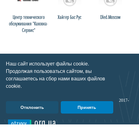
а
Центр технического
Хайгер Бас Рус
Dled.Moscow
обслуживания "Каховка-
Сервис"
Наш сайт использует файлы cookie.
Авиаперевозчики
Главная
Автомобили и мотоциклы
Написать отзыв
Продолжая пользоваться сайтом, вы
Бытовая техника
Обратная связь
соглашаетесь на сбор нами ваших файлов
Государство, право и
Пользовательськое
общество
соглашение
cookie.
Доставка букетов
Политика
Доставка воды
конфиденциальности
Доставка грузов,
Все права защищены
2017-
логистические компании
2026
Отклонить
Принять
Ювелирные заводы
.org.ua
otzyvy