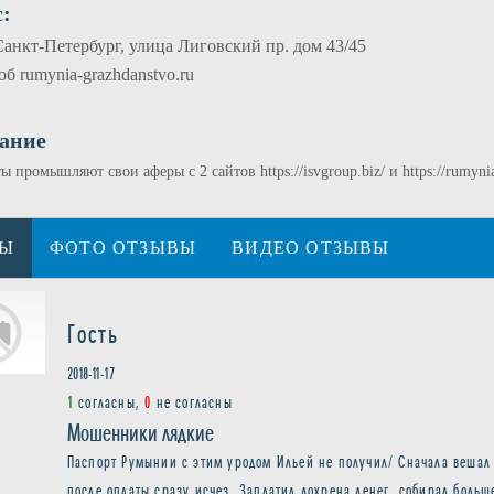
:
Санкт-Петербург, улица Лиговский пр. дом 43/45
б rumynia-grazhdanstvo.ru
ание
 промышляют свои аферы с 2 сайтов https://isvgroup.biz/ и https://rumynia
ВЫ
ФОТО ОТЗЫВЫ
ВИДЕО ОТЗЫВЫ
Гость
2018-11-17
1
согласны,
0
не согласны
Мошенники лядкие
Паспорт Румынии с этим уродом Ильей не получил/ Сначала вешал 
после оплаты сразу исчез. Заплатил дохрена денег, собирал больш