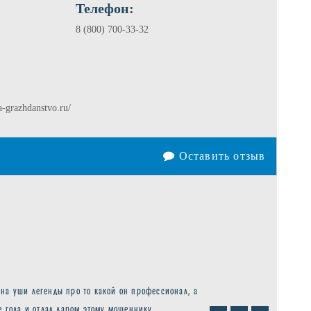
Телефон:
8 (800) 700-33-32
-grazhdanstvo.ru/
Оставить отзыв
на уши легенды про то какой он профессионал, а
е года и отдал даром этому мошеннику.