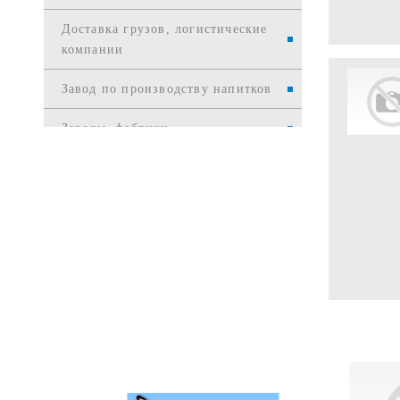
Доставка грузов, логистические
компании
Завод по производству напитков
Заводы, фабрики
Издательства
Интернет и телекоммуникации
Интернет-торговля
Информационные службы
Информационные технологии
Канцелярские товары