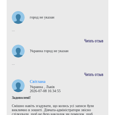
город не указан
...
Читать отзыв
Украина город не указан
...
Читать отзыв
Світлана
Украина , Львів
2026-07-08 16:34:55
Задоволені!
Смішно навіть згадувати, що колись усі записи були
виключно в зошиті. Дівчата-адміністратори звісно
слідкували, щоб не було накладок чи помилок, щоб