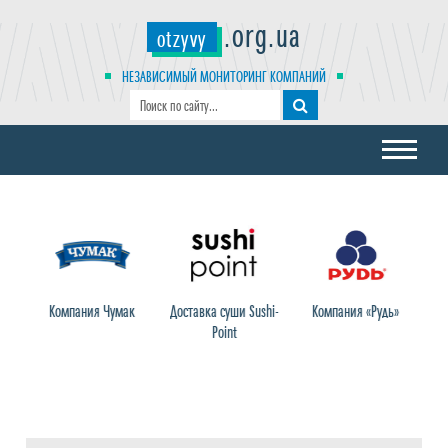
.org.ua
otzyvy
НЕЗАВИСИМЫЙ МОНИТОРИНГ КОМПАНИЙ
Компания Чумак
Доставка суши Sushi-
Компания «Рудь»
Т
Point