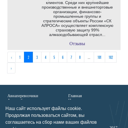
клиентов. Среди них крупнейшие
производственные и внешнеторговые
организации, финансово-
промышленные группы и
стратегические объекты России «СК
АЛРОСА» осуществляет комплексную
страховую защиту 99%
алмазодобывающей отрасл...
Отзывы
‹
1
2
3
4
5
6
7
8
...
101
102
›
Авиаперевозчики
Главная
Автомобили и мотоциклы
Написать отзыв
Бытовая техника
Обратная связь
Наш сайт использует файлы cookie.
Государство, право и
Пользовательськое
общество
соглашение
Продолжая пользоваться сайтом, вы
Доставка букетов
Политика
соглашаетесь на сбор нами ваших файлов
Доставка воды
конфиденциальности
Доставка грузов,
Все права защищены
2017-